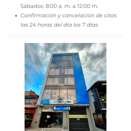
Procedimientos quirúrgicos
Centro de especialistas
Sábados: 8:00 a. m. a 12:00 m.
Confirmación y cancelación de citas
Odontología general y especializada
Suramericana
las 24 horas del día los 7 días
Nutrición
Norte
Psicología
Norte Alterna
Vacunación
Programas Especiales
Servicios a un clic – SURA