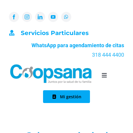
Skip
to
content
Servicios Particulares
WhatsApp para agendamiento de citas
318 444 4400
Toggle
Navigation
Inicio
Mi gestión
Nosotros
Quiénes somos
Servicios