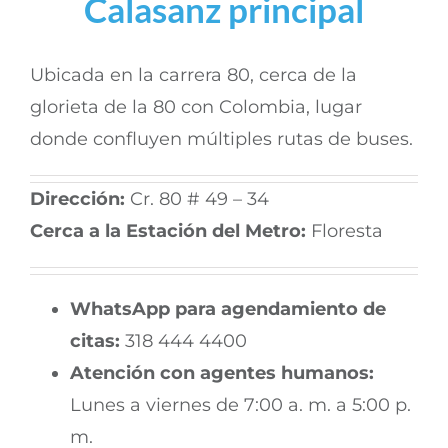
Calasanz principal
Nuestras políticas
Servicios Particulares
Sedes
Ubicada en la carrera 80, cerca de la
glorieta de la 80 con Colombia, lugar
Odontología
Preguntas frecuentes
Cuotas Moderadoras y Copagos 2026
Argentina
Vive saludable
donde confluyen múltiples rutas de buses.
Laboratorio
Trabaja con nosotros
Ayudas Diagnósticas
Av. Oriental
Blog
Dirección:
Cr. 80 # 49 – 34
Cerca a la Estación del Metro:
Floresta
Consulta médica general
Calasanz Principal
WhatsApp para agendamiento de
Consulta médica especializada
Centro
citas:
318 444 4400
Atención con agentes humanos:
Procedimientos menores
Spazio
Lunes a viernes de 7:00 a. m. a 5:00 p.
m.