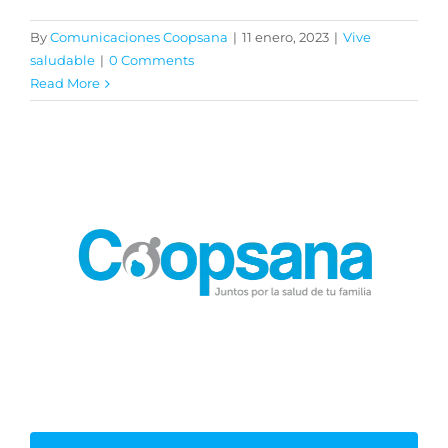
Procedimientos quirúrgicos
Centro de especialistas
By
Comunicaciones Coopsana
|
11 enero, 2023
|
Vive
saludable
|
0 Comments
Odontología general y especializada
Suramericana
Read More
Nutrición
Norte
Psicología
Norte Alterna
Vacunación
Programas Especiales
Servicios a un clic – SURA