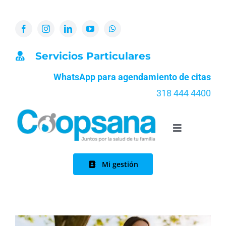
Skip
to
content
Servicios Particulares
WhatsApp para agendamiento de citas
318 444 4400
Toggle
Navigation
Inicio
Mi gestión
Nosotros
Quiénes somos
Servicios