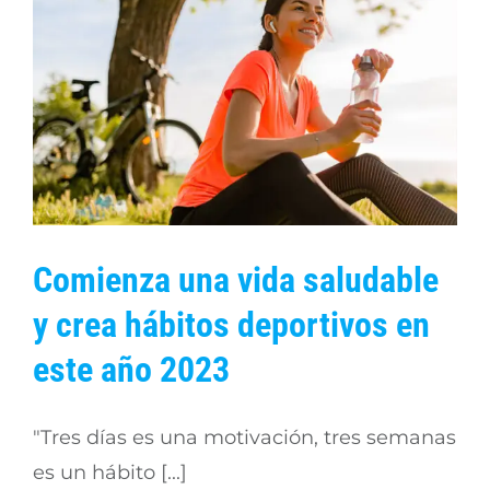
Nuestras políticas
Servicios Particulares
Sedes
Odontología
Preguntas frecuentes
Cuotas Moderadoras y Copagos 2026
Argentina
Vive saludable
Laboratorio
Trabaja con nosotros
Ayudas Diagnósticas
Av. Oriental
Blog
Comienza una vida saludable
Consulta médica general
Calasanz Principal
y crea hábitos deportivos en
Consulta médica especializada
Centro
este año 2023
Procedimientos menores
Spazio
"Tres días es una motivación, tres semanas
es un hábito [...]