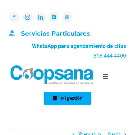
Skip
to
content
Servicios Particulares
WhatsApp para agendamiento de citas
318 444 4400
Toggle
Navigation
Inicio
Mi gestión
Nosotros
Quiénes somos
Servicios
Previous
Next