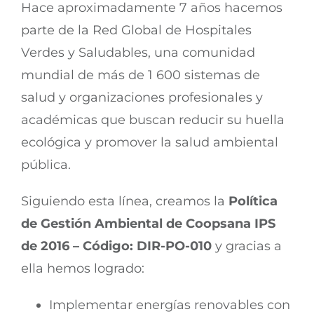
Procedimientos quirúrgicos
Centro de especialistas
Hace aproximadamente 7 años hacemos
parte de la Red Global de Hospitales
Odontología general y especializada
Suramericana
Verdes y Saludables, una comunidad
mundial de más de 1 600 sistemas de
Nutrición
Norte
salud y organizaciones profesionales y
académicas que buscan reducir su huella
Psicología
Norte Alterna
ecológica y promover la salud ambiental
pública.
Vacunación
Siguiendo esta línea, creamos la
Política
de Gestión Ambiental de Coopsana IPS
Programas Especiales
de 2016 – Código: DIR-PO-010
y gracias a
ella hemos logrado:
Servicios a un clic – SURA
Implementar energías renovables con